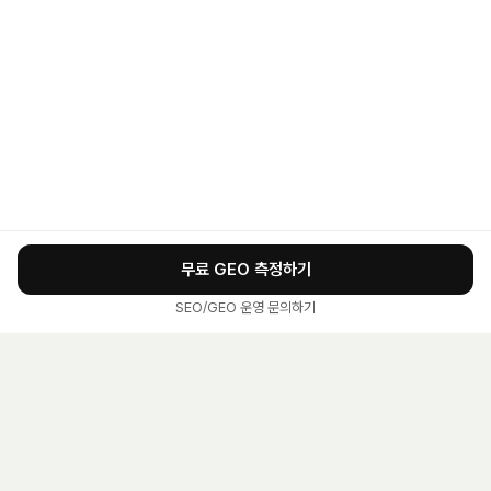
무료 GEO 측정하기
SEO/GEO 운영 문의하기
OpenQuoted 소개
·
GEO 최적화
·
GEO 대행사
·
SEO·GEO 점수
·
SEO·GEO 대행사
·
AI 인용 모니터링
·
SEO 최적화
·
구글 SEO
·
네이버 SEO
·
AI 광고 자동관리
·
네이버 AI 최적화
·
측정 리포트
·
이용약관
·
개인정보처리방침
·
서비스 문의